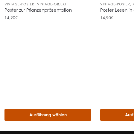
,
,
VINTAGE-POSTER
VINTAGE-OBJEKT
VINTAGE-POSTER
Poster zur Pflanzenpräsentation
Poster Lesen in
14,90
€
14,90
€
Ausführung wählen
Ausf