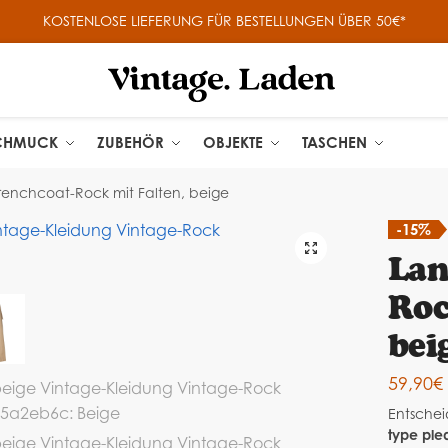
KOSTENLOSE LIEFERUNG FÜR BESTELLUNGEN ÜBER 50€*
CHMUCK
ZUBEHÖR
OBJEKTE
TASCHEN
renchcoat-Rock mit Falten, beige
-15%
🔍
Lan
Roc
bei
59,90
€
Entschei
type ple