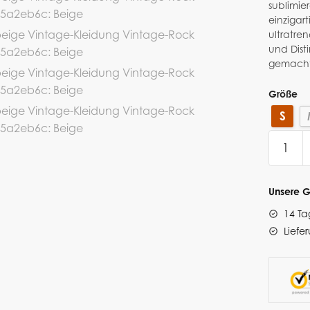
sublimi
einzigart
ultratren
und Disti
gemacht
Größe
S
Unsere G
14 Ta
Liefe