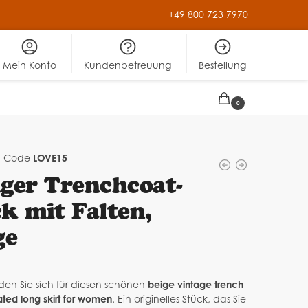
+49 800 723 7970
Mein Konto
Kundenbetreuung
Bestellung
0,00
€
0
Code
LOVE15
ger Trenchcoat-
k mit Falten,
ge
den Sie sich für diesen schönen
beige vintage trench
ated long skirt for women
. Ein originelles Stück, das Sie