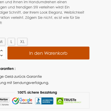
eren und Ihnen im Handumdrehen einen
igen und trendigen Stil verleihen wird! Ein
diger Schnitt, der Ihrem Look Eleganz, Weiblichkeit
nktion verleiht. Zögern Sie nicht, es ist wie für Sie
!
M
L
XL
In den Warenkorb
arantien :
ge Geld-zurück-Garantie
rung
mit Sendungsverfolgung.
100% sichere Bezahlung